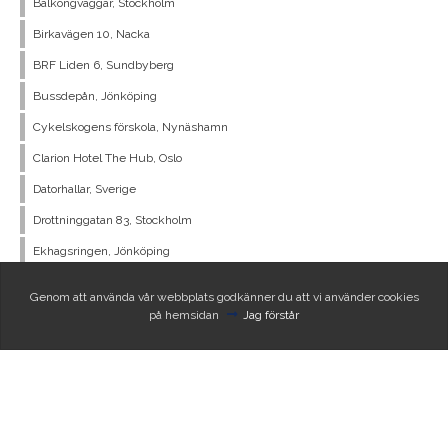
Balkongväggar, Stockholm
Birkavägen 10, Nacka
BRF Liden 6, Sundbyberg
Bussdepån, Jönköping
Cykelskogens förskola, Nynäshamn
Clarion Hotel The Hub, Oslo
Datorhallar, Sverige
Drottninggatan 83, Stockholm
Ekhagsringen, Jönköping
Förskola Blåsippan, Haninge kommun
Genom att använda vår webbplats godkänner du att vi använder cookies
Graninge Stiftsgård, Nacka
på hemsidan
Jag förstår
Hamngatan MAX hamburgare, Stockholm
Henriksdal Reningsverk, Stockholm
Holtermanska Studenthotell, Göteborg
Jakobsberg Centrum, Järfälla