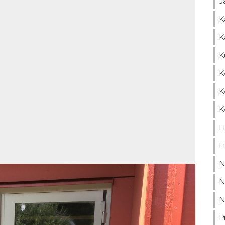
J
K
K
K
K
K
K
L
L
N
N
N
P