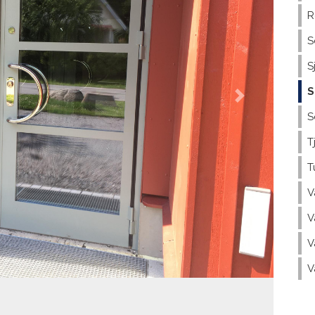
R
S
S
S
Next
S
T
T
V
V
V
V