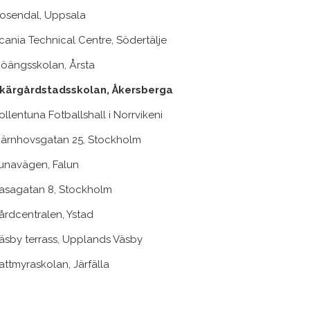
osendal, Uppsala
cania Technical Centre, Södertälje
jöängsskolan, Årsta
kärgårdstadsskolan, Åkersberga
ollentuna Fotballshall i Norrvikeni
järnhovsgatan 25, Stockholm
unavägen, Falun
asagatan 8, Stockholm
årdcentralen, Ystad
äsby terrass, Upplands Väsby
attmyraskolan, Järfälla