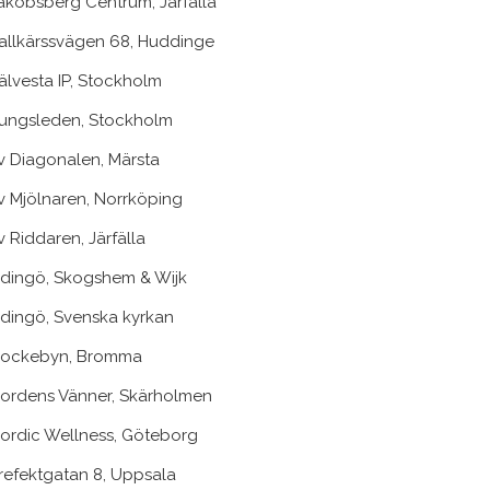
akobsberg Centrum, Järfälla
allkärssvägen 68, Huddinge
älvesta IP, Stockholm
ungsleden, Stockholm
v Diagonalen, Märsta
v Mjölnaren, Norrköping
v Riddaren, Järfälla
idingö, Skogshem & Wijk
idingö, Svenska kyrkan
ockebyn, Bromma
ordens Vänner, Skärholmen
ordic Wellness, Göteborg
refektgatan 8, Uppsala