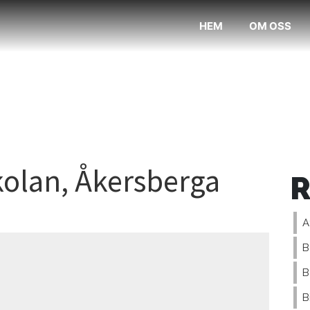
HEM
OM OSS
olan, Åkersberga
A
B
B
B