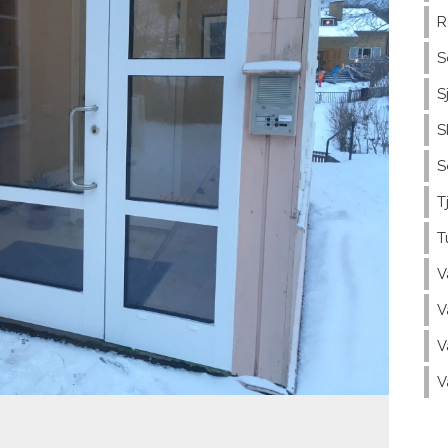
R
S
S
S
S
T
T
V
V
V
V