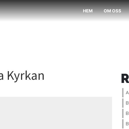
HEM
OM OSS
a Kyrkan
A
B
B
B