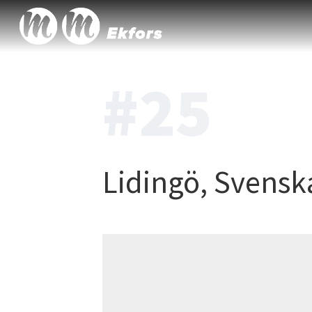
#25
Lidingö, Svensk