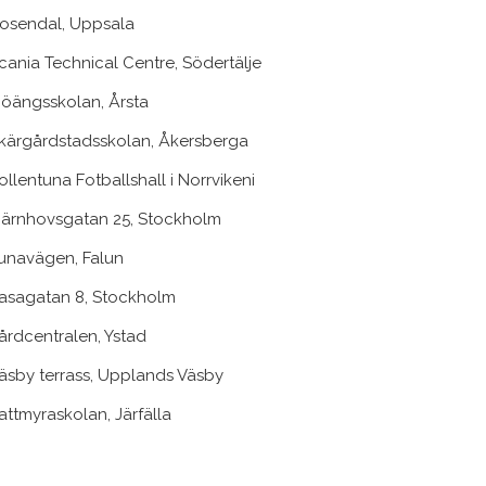
osendal, Uppsala
cania Technical Centre, Södertälje
jöängsskolan, Årsta
kärgårdstadsskolan, Åkersberga
ollentuna Fotballshall i Norrvikeni
järnhovsgatan 25, Stockholm
unavägen, Falun
asagatan 8, Stockholm
årdcentralen, Ystad
äsby terrass, Upplands Väsby
attmyraskolan, Järfälla