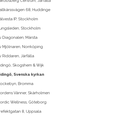
akobsberg Centrum, Järfälla
allkärssvägen 68, Huddinge
älvesta IP, Stockholm
ungsleden, Stockholm
v Diagonalen, Märsta
v Mjölnaren, Norrköping
v Riddaren, Järfälla
idingö, Skogshem & Wijk
idingö, Svenska kyrkan
ockebyn, Bromma
ordens Vänner, Skärholmen
ordic Wellness, Göteborg
refektgatan 8, Uppsala