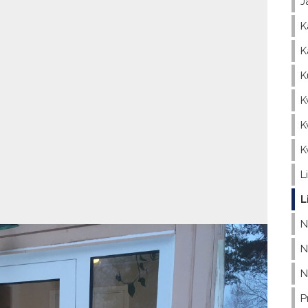
J
K
K
K
K
K
K
L
L
N
N
N
P